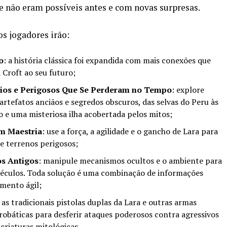
não eram possíveis antes e com novas surpresas.
os jogadores irão:
o
: a história clássica foi expandida com mais conexões que
 Croft ao seu futuro;
ios e Perigosos Que Se Perderam no Tempo
: explore
 artefatos anciãos e segredos obscuros, das selvas do Peru às
o e uma misteriosa ilha acobertada pelos mitos;
om Maestria
: use a força, a agilidade e o gancho de Lara para
de terrenos perigosos;
s Antigos
: manipule mecanismos ocultos e o ambiente para
 séculos. Toda solução é uma combinação de informações
mento ágil;
 as tradicionais pistolas duplas da Lara e outras armas
crobáticas para desferir ataques poderosos contra agressivos
criaturas mitológicas.