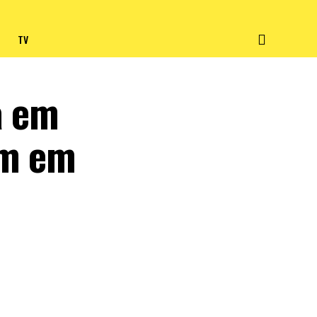
TV
a em
em em