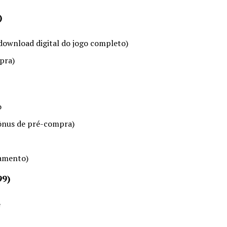
)
download digital do jogo completo)
pra)
o
bônus de pré-compra)
çamento)
99)
e