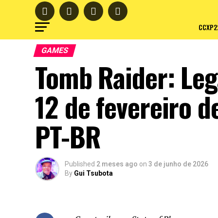
CCXP2
GAMES
Tomb Raider: Leg
12 de fevereiro 
PT-BR
Published
2 meses ago
on
3 de junho de 2026
By
Gui Tsubota