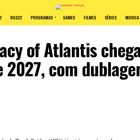
2
BGS22
PROGRAMAS
GAMES
FILMES
SÉRIES
MUSICA
acy of Atlantis cheg
de 2027, com dublag