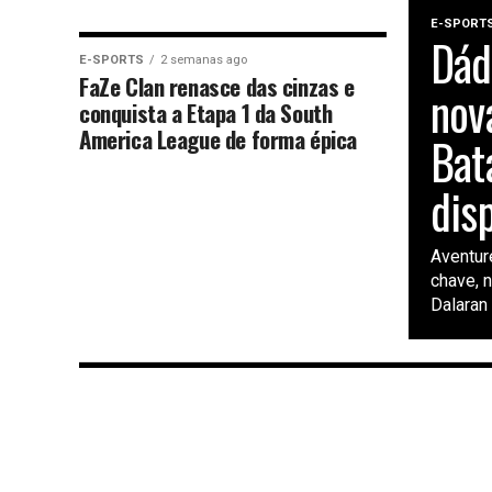
E-SPORT
Dád
E-SPORTS
2 semanas ago
FaZe Clan renasce das cinzas e
nov
conquista a Etapa 1 da South
America League de forma épica
Bat
dis
Aventur
chave, 
Dalaran 