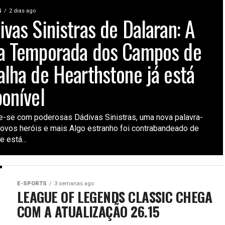
S
2 dias ago
ivas Sinistras de Dalaran: A
a Temporada dos Campos de
alha de Hearthstone já está
ponível
e-se com poderosas Dádivas Sinistras, uma nova palavra-
novos heróis e mais Algo estranho foi contrabandeado de
e está...
E-SPORTS
3 semanas ago
LEAGUE OF LEGENDS CLASSIC CHEGA
COM A ATUALIZAÇÃO 26.15