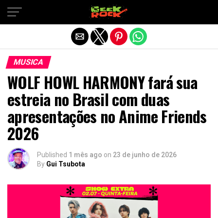
Sair da versão mobile
MUSICA
WOLF HOWL HARMONY fará sua
estreia no Brasil com duas
apresentações no Anime Friends
2026
Published
1 mês ago
on
23 de junho de 2026
By
Gui Tsubota