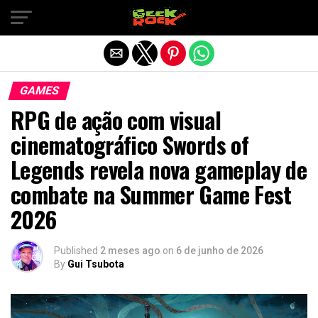
Sair da versão mobile
GAMES
RPG de ação com visual
cinematográfico Swords of
Legends revela nova gameplay de
combate na Summer Game Fest
2026
Published
2 meses ago
on
6 de junho de 2026
By
Gui Tsubota