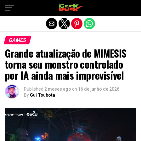
Sair da versão mobile
GAMES
Grande atualização de MIMESIS
torna seu monstro controlado
por IA ainda mais imprevisível
Published
2 meses ago
on
16 de junho de 2026
By
Gui Tsubota