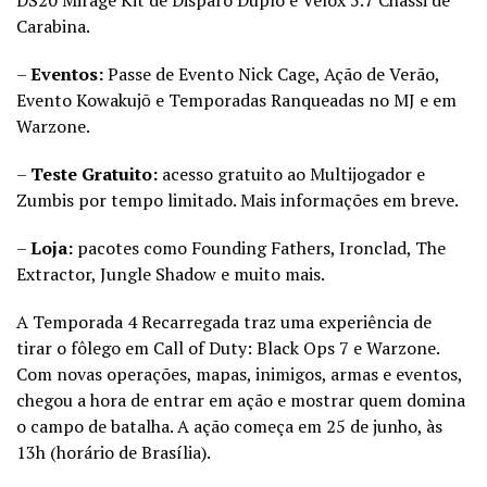
DS20 Mirage Kit de Disparo Duplo e Velox 5.7 Chassi de
Carabina.
–
Eventos:
Passe de Evento Nick Cage, Ação de Verão,
Evento Kowakujō e Temporadas Ranqueadas no MJ e em
Warzone.
–
Teste Gratuito:
acesso gratuito ao Multijogador e
Zumbis por tempo limitado. Mais informações em breve.
–
Loja:
pacotes como Founding Fathers, Ironclad, The
Extractor, Jungle Shadow e muito mais.
A Temporada 4 Recarregada traz uma experiência de
tirar o fôlego em Call of Duty: Black Ops 7 e Warzone.
Com novas operações, mapas, inimigos, armas e eventos,
chegou a hora de entrar em ação e mostrar quem domina
o campo de batalha. A ação começa em 25 de junho, às
13h (horário de Brasília).