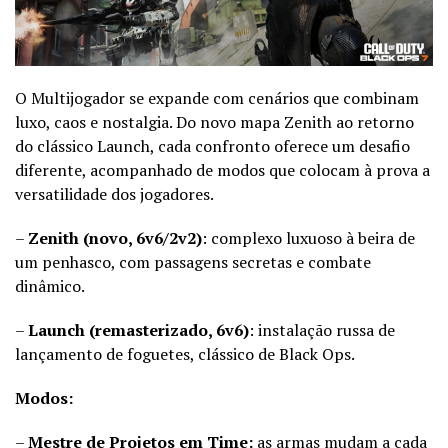
O Multijogador se expande com cenários que combinam
luxo, caos e nostalgia. Do novo mapa Zenith ao retorno
do clássico Launch, cada confronto oferece um desafio
diferente, acompanhado de modos que colocam à prova a
versatilidade dos jogadores.
–
Zenith (novo, 6v6/2v2)
: complexo luxuoso à beira de
um penhasco, com passagens secretas e combate
dinâmico.
–
Launch (remasterizado, 6v6)
: instalação russa de
lançamento de foguetes, clássico de Black Ops.
Modos:
–
Mestre de Projetos em Time:
as armas mudam a cada