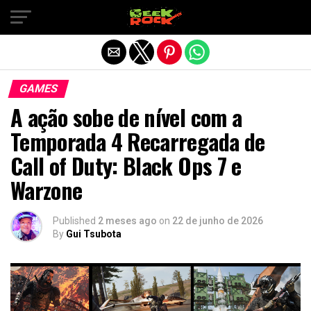
Sair da versão mobile
GAMES
A ação sobe de nível com a
Temporada 4 Recarregada de
Call of Duty: Black Ops 7 e
Warzone
Published
2 meses ago
on
22 de junho de 2026
By
Gui Tsubota