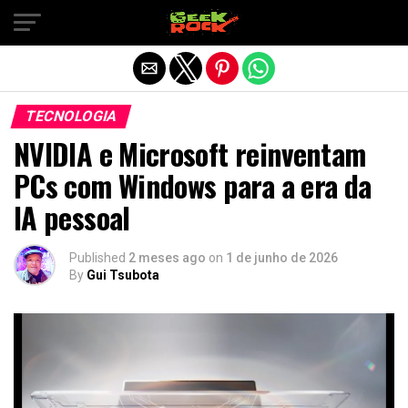
Sair da versão mobile
TECNOLOGIA
NVIDIA e Microsoft reinventam
PCs com Windows para a era da
IA pessoal
Published
2 meses ago
on
1 de junho de 2026
By
Gui Tsubota