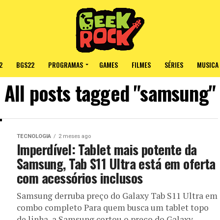
2
BGS22
PROGRAMAS
GAMES
FILMES
SÉRIES
MUSICA
All posts tagged "samsung"
TECNOLOGIA
2 meses ago
Imperdível: Tablet mais potente da
Samsung, Tab S11 Ultra está em oferta
com acessórios inclusos
Samsung derruba preço do Galaxy Tab S11 Ultra em
combo completo Para quem busca um tablet topo
de linha, a Samsung cortou o preço do Galaxy...