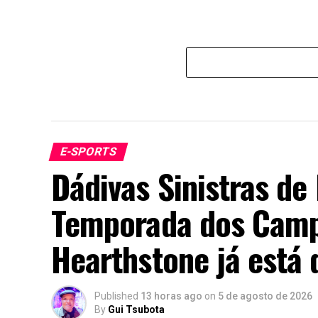
E-SPORTS
Dádivas Sinistras de
Temporada dos Camp
Hearthstone já está 
Published
13 horas ago
on
5 de agosto de 2026
By
Gui Tsubota