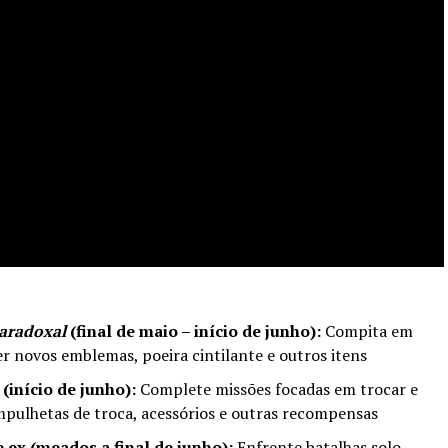
aradoxal
(final de maio – início de junho):
Compita em
er novos emblemas, poeira cintilante e outros itens
início de junho):
Complete missões focadas em trocar e
mpulhetas de troca, acessórios e outras recompensas
 ex (meados a final de junho):
Enfrente batalhas solo