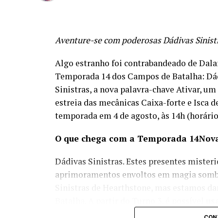
Aventure-se com poderosas Dádivas Sinistr
Algo estranho foi contrabandeado de Dalar
Temporada 14 dos Campos de Batalha: Dád
Sinistras, a nova palavra-chave Ativar, um
estreia das mecânicas Caixa-forte e Isca d
temporada em 4 de agosto, às 14h (horário 
O que chega com a Temporada 14Nova
Dádivas Sinistras. Estes presentes miste
aprimoramentos envoltos em magia sombri
Sinistras de Hearthstone, mas estamos d
Batalha. A partir do Turno 3, é possível
us
e
Descobrir um lacaio com uma Dádiva
CON