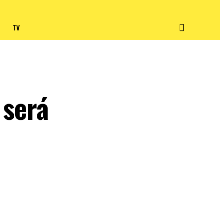
TV
 será