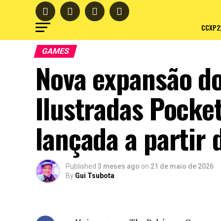
CCXP2
GAMES
Nova expansão d
Ilustradas Pocket
lançada a partir 
Published
3 meses ago
on
21 de maio de 2026
By
Gui Tsubota