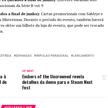
cionais da Série B vol. 9
os a final de junho):
Cartas promocionais com Sableye e
s Misteriosas. Durante o período do evento, também haverá
s obter um bilhete da loja do evento, que pode ser trocado
a.
ESTREIA
EXPANSAO
IMPULAO PARADOXAL
LANCAMENTO
UP NEXT
a à
Embers of the Uncrowned revela
1 de
detalhes da demo para o Steam Next
Fest