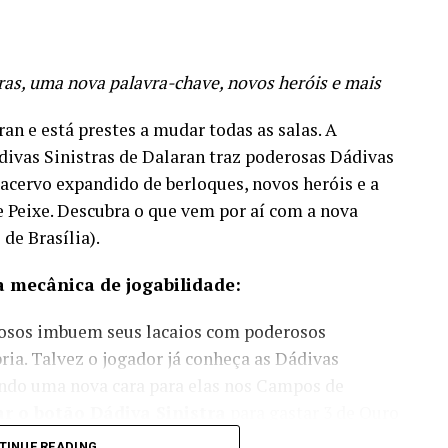
as, uma nova palavra-chave, novos heróis e mais
an e está prestes a mudar todas as salas. A
ivas Sinistras de Dalaran traz poderosas Dádivas
 acervo expandido de berloques, novos heróis e a
e Peixe. Descubra o que vem por aí com a nova
de Brasília).
 mecânica de jogabilidade:
riosos imbuem seus lacaios com poderosos
a. Talvez o jogador já conheça as Dádivas
ando uma nova cara para elas nos Campos de
ar o botão Dádiva Sinistra
para gastar 3 de Ouro
 Sinistra
. Cada um dos 3 lacaios oferecidos virá
TINUE READING