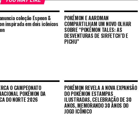
YOU MAY LIKE
anuncia coleção Espeon &
POKÉMON E AARDMAN
n inspirada em dois icônicos
COMPARTILHAM UM NOVO OLHAR
mon
SOBRE “POKÉMON TALES: AS
DESVENTURAS DE SIRFETCH’D E
PICHU”
ERCA O CAMPEONATO
POKÉMON REVELA A NOVA EXPANSÃO
NACIONAL POKÉMON DA
DO POKÉMON ESTAMPAS
CA DO NORTE 2026
ILUSTRADAS, CELEBRAÇÃO DE 30
ANOS, MEMORANDO 30 ANOS DO
JOGO ICÔNICO