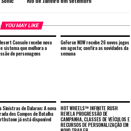
 Sonic
Rio de Janeiro em setembro
YOU MAY LIKE
Desert Console recebe nova
GeForce NOW recebe 26 novos jogos
 e sistema que melhora a
em agosto; confira as novidades da
ssão de personagens
semana
s Sinistras de Dalaran: A nova
HOT WHEELS™ INFINITE RUSH
ada dos Campos de Batalha
REVELA PROGRESSÃO DE
rthstone já está disponível
CAMPANHA, CLASSES DE VEÍCULOS E
RECURSOS DE PERSONALIZAÇÃO EM
NOVO TRAILER