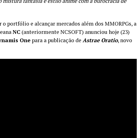
o mistura fantasia e estilo anime com a burocracia de
ar o portfólio e alcançar mercados além dos MMORPGs, a
reana
NC
(anteriormente NCSOFT) anunciou hoje (23)
ynamis One
para a publicação de
Astrae Oratio
, novo