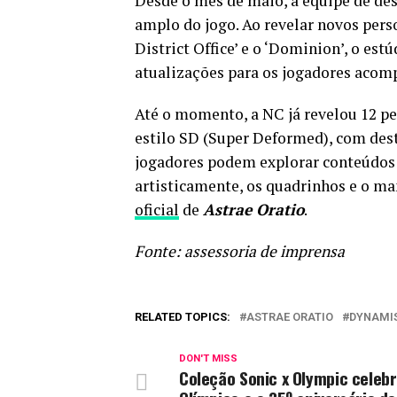
Desde o mês de maio, a equipe de d
amplo do jogo. Ao revelar novos pers
District Office’ e o ‘Dominion’, o es
atualizações para os jogadores acom
Até o momento, a NC já revelou 12 p
estilo SD (Super Deformed), com desta
jogadores podem explorar conteúdos 
artisticamente, os quadrinhos e o m
oficial
de
Astrae Oratio
.
Fonte: assessoria de imprensa
RELATED TOPICS:
ASTRAE ORATIO
DYNAMI
DON'T MISS
Coleção Sonic x Olympic celebr