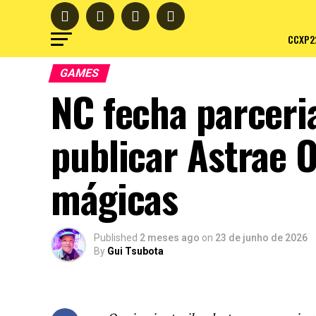
CCXP2
GAMES
NC fecha parcer
publicar Astrae 
mágicas
Published
2 meses ago
on
23 de junho de 2026
By
Gui Tsubota