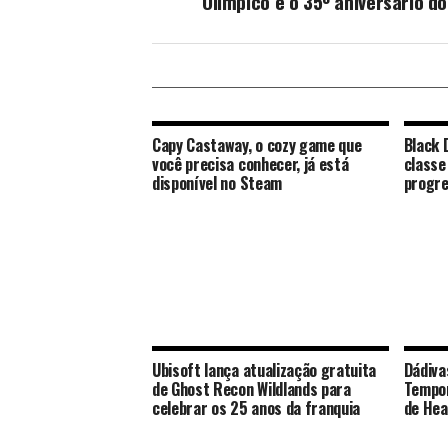
Olímpico e o 35º aniversário do
Capy Castaway, o cozy game que
Black 
você precisa conhecer, já está
classe
disponível no Steam
progre
Ubisoft lança atualização gratuita
Dádiva
de Ghost Recon Wildlands para
Tempor
celebrar os 25 anos da franquia
de Hea