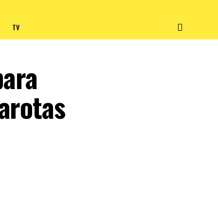
TV
para
garotas