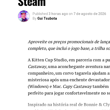
Steam
Published
3 horas ago
on
7 de agosto de 2026
By
Gui Tsubota
Aproveite os preços promocionais de lanç
completo, que inclui o jogo base, a trilha s
A Kitten Cup Studio, em parceria com a p
Castaway
, uma aconchegante aventura nar
companheiro, um corvo tagarela ajudam a
misteriosa após uma enchente devastadora
(Windows) e Mac.
Capy Castaway
também f
perfeito para jogar confortavelmente no s
Inspirado na história real de Bonnie & Cl