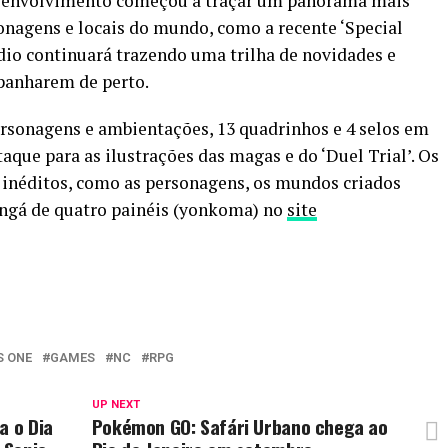
esenvolvimento começou a traçar um panorama mais
onagens e locais do mundo, como a recente ‘Special
túdio continuará trazendo uma trilha de novidades e
panharem de perto.
ersonagens e ambientações, 13 quadrinhos e 4 selos em
que para as ilustrações das magas e do ‘Duel Trial’. Os
inéditos, como as personagens, os mundos criados
angá de quatro painéis (yonkoma) no
site
S ONE
GAMES
NC
RPG
UP NEXT
a o Dia
Pokémon GO: Safári Urbano chega ao