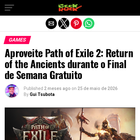
Sair da versão mobile
GAMES
Aproveite Path of Exile 2: Return
of the Ancients durante o Final
de Semana Gratuito
Published
2 meses ago
on
25 de maio de 2026
By
Gui Tsubota