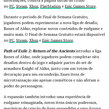
informações, confira a página oficial do título
no
PC
,
Steam
,
Xbox
,
PlayStation
e
Epic Games Store
.
Durante o período de Final de Semana Gratuito,
jogadores podem experimentar a nova liga de desafio,
Runes of Aldur, explorar novos conteúdos de endgame e
muito mais. O Final de Semana Gratuito estará disponível
no
PC
,
Steam
,
Xbox
e
Epic Games Store
.
Path of Exile 2: Return of the Ancients
introduz a liga
Runes of Aldur, onde jogadores podem completar oito
desafios dentro do jogo e adquirir partes do set de
armadura Knight of Aldur, junto com um totem de
decoração para seu esconderijo. Esses itens de
microtransação são apenas cosméticos e não afetam o
poder do personagem.
A expansão também introduz uma experiência de
endgame reimaginada, novos itens únicos poderosos,
mecânicas de criação de itens expandidas e uma Árvore