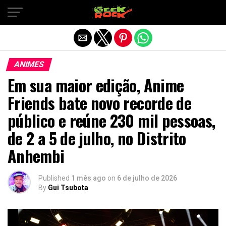
Sair da versão mobile
ANIMES
Em sua maior edição, Anime
Friends bate novo recorde de
público e reúne 230 mil pessoas,
de 2 a 5 de julho, no Distrito
Anhembi
Published
1 mês ago
on
6 de julho de 2026
By
Gui Tsubota