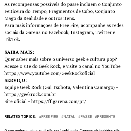
As recompensas possíveis do passe incluem o Conjunto
Feiticeira do Tempo, Fragmentos de Cubo, Conjunto
Mago da Realidade e outros itens.
Para mais informações de Free Fire, acompanhe as redes
sociais da Garena no Facebook, Instagram, Twitter e
TikTok.
SAIBA MAIS:
Quer saber mais sobre o universo geek e cultura pop?
Acesse o site do Geek Rock, e visite o canal no YouTube
https://www.youtube.com/GeekRockoficial
SERVIÇO:
Equipe Geek Rock (Gui Tsubota, Valentina Camargo) –
https://geekrock.com.br
Site oficial – https://ff.garena.com/pt/
RELATED TOPICS:
FREE FIRE
NATAL
PASSE
PRESENTE
O seu endereço de e-mail não será publicado.
Campos obrigatórios são