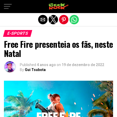
Sair da versão mobile
E-SPORTS
Free Fire presenteia os fãs, neste
Natal
Published
4 anos ago
on
19 de dezembro de 2022
By
Gui Tsubota