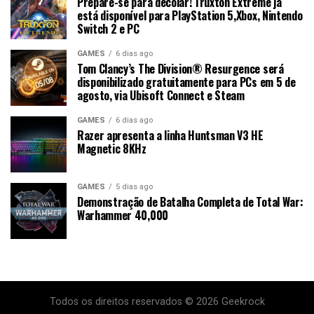
Prepare-se para decolar! Truxton Extreme já
está disponível para PlayStation 5,Xbox, Nintendo
Switch 2 e PC
GAMES
6 dias ago
Tom Clancy’s The Division® Resurgence será
disponibilizado gratuitamente para PCs em 5 de
agosto, via Ubisoft Connect e Steam
GAMES
6 dias ago
Razer apresenta a linha Huntsman V3 HE
Magnetic 8KHz
GAMES
5 dias ago
Demonstração de Batalha Completa de Total War:
Warhammer 40,000
Todos os direitos reservados © 2026 Geekrock