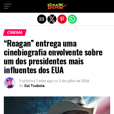
Sair da versão mobile
CINEMA
“Reagan” entrega uma
cinebiografia envolvente sobre
um dos presidentes mais
influentes dos EUA
Published
1 mês ago
on
3 de julho de 2026
By
Gui Tsubota