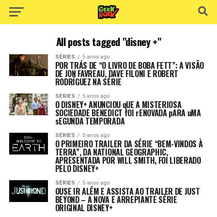
All posts tagged "disney +"
SÉRIES
5 anos ago
POR TRÁS DE “O LIVRO DE BOBA FETT”: A VISÃO
DE JON FAVREAU, DAVE FILONI E ROBERT
RODRÍGUEZ NA SÉRIE
SÉRIES
5 anos ago
O DISNEY+ ANUNCIOU qUE A MISTERIOSA
SOCIEDADE BENEDICT fOI rENOVADA pARA uMA
sEGUNDA TEMPORADA
SÉRIES
5 anos ago
O PRIMEIRO TRAILER DA SÉRIE “BEM-VINDOS À
TERRA”, DA NATIONAL GEOGRAPHIC,
APRESENTADA POR WILL SMITH, FOI LIBERADO
PELO DISNEY+
SÉRIES
5 anos ago
OUSE IR ALÉM E ASSISTA AO TRAILER DE JUST
BEYOND – A NOVA E ARREPIANTE SÉRIE
ORIGINAL DISNEY+